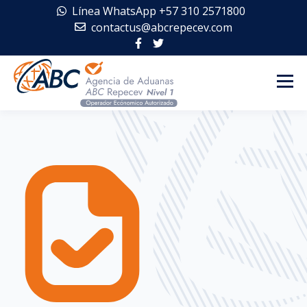
Línea WhatsApp +57 310 2571800
contactus@abcrepecev.com