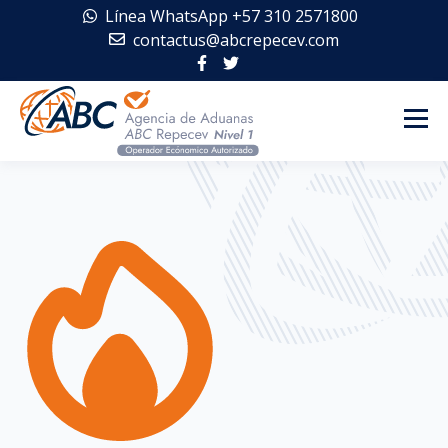
Línea WhatsApp +57 310 2571800
contactus@abcrepecev.com